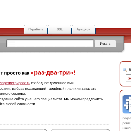
IT-работа
SSL
Аукцион
W
«раз-два-три»!
т просто как
зарегистрировать
свободное доменное имя.
остинг, выбрав подходящий тарифный план или заказать
енного сервера.
оздание сайта у нашего специалиста. Мы можем предложить
йта любой сложности.
пода
регис
шанс