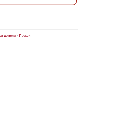
ся домены
·
Прокси