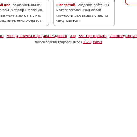
ой шаг
- заказ хостинга из
Шаг третий
- создание сайта. Вы
агаемых тарифных планов.
можете заказать сайт любой
 вы можете заказать у нас
сложности, связавшись с нашим
овку выделенного сервера.
специалистом.
ов
·
Аренда, покупка и продажа IP-адресов
·
Job
·
SSL-сертификаты
·
Освобождающие
Домен зарегистрирован через
i7.RU
.
Whois